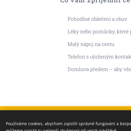
👠 Pohodlné oblečení a obuv
💊 Léky nebo pomůcky, které p
🧃 Malý nápoj na cestu
📞 Telefon s uloženým kontak
🕒 Domluva předem – aby vše
Dana Taxi Praha
Používáme cookies, abychom zajistili správné fungování a bezp
tel.: +420
777 235 721
email:
danataxipraha@g
můžeme zajistit tu nejlepší zkušenost při jejich návštěvě.