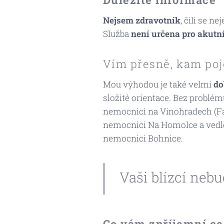
Nejsem zdravotník
, čili se n
Služba
není určena pro akutn
Vím přesně, kam po
Mou výhodou je také velmi
do
složité orientace. Bez problém
nemocnici na Vinohradech (
F
nemocnici Na Homolce a vedle
nemocnici Bohnice.
Vaši blízcí nebu
Co vám zpříjemní ce