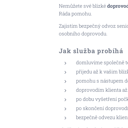
Nemůžete své blízké
doprovodi
Ráda pomohu.
Zajistím bezpečný odvoz senio
osobního doprovodu.
Jak služba probíhá
domluvíme společně t
přijedu až k vašim blí
pomohu s nástupem do
doprovodím klienta až
po dobu vyšetření po
po skončení doprovod
bezpečně odvezu klie