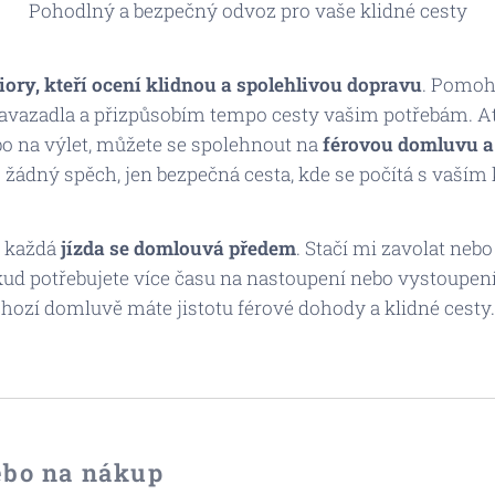
Pohodlný a bezpečný odvoz pro vaše klidné cesty
iory, kteří ocení klidnou a spolehlivou dopravu
. Pomoh
vazadla a přizpůsobím tempo cesty vašim potřebám. Ať u
o na výlet, můžete se spolehnout na
férovou domluvu a 
 žádný spěch, jen bezpečná cesta, kde se počítá s vaší
, každá
jízda se domlouvá předem
. Stačí mi zavolat neb
okud potřebujete více času na nastoupení nebo vystoupení
chozí domluvě máte jistotu férové dohody a klidné cesty.
ebo na nákup