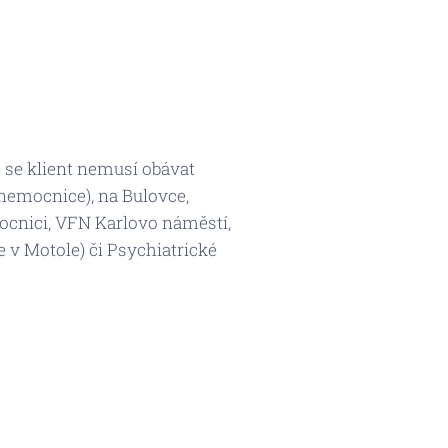
e se klient nemusí obávat
nemocnice
), na Bulovce,
ocnici, VFN Karlovo náměstí,
e v Motole
) či Psychiatrické