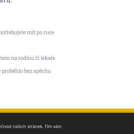
otřebujete mít po ruce
tem na rodinu či lékaře
 proběhlo bez spěchu
ečnost našich stránek. Tím vám
mail.com
,
Facebook Dana Taxi Praha