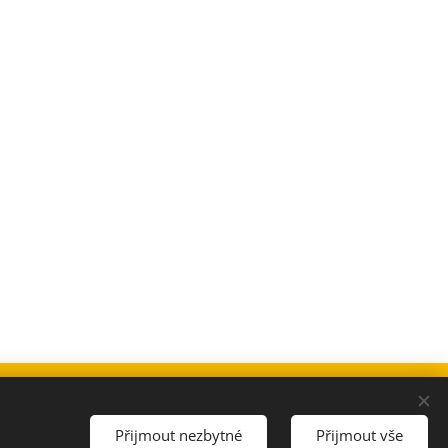
IČO
:
05004748
Cookies
Přijmout nezbytné
Přijmout vše