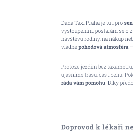
Dana Taxi Praha je tu i pro
sen
vystoupením, postarám se o za
návštěvu rodiny, na nákup neb
vládne
pohodová atmosféra
–
Protože jezdím bez taxametru
ujasníme trasu, čas i cenu. P
ráda vám pomohu
. Díky před
Doprovod k lékaři n