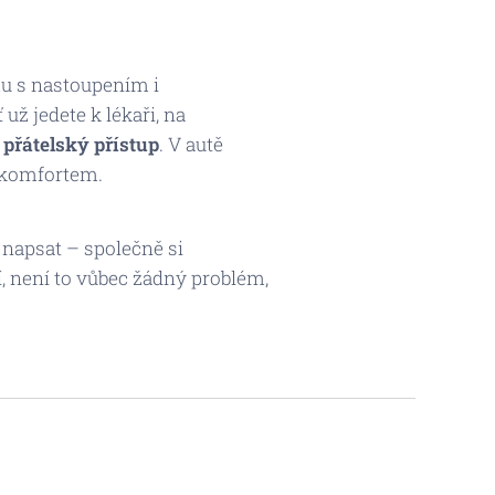
u s nastoupením i
ž jedete k lékaři, na
přátelský přístup
. V autě
m komfortem.
o napsat – společně si
, není to vůbec žádný problém,