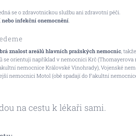
ejedná se o zdravotnickou službu ani zdravotní péči.
í nebo infekční onemocnění
.
jedeme
brá znalost areálů hlavních pražských nemocnic
, takž
ů se orientuji například v nemocnici Krč (
Thomayerova 
akultní nemocnice Královské Vinohrady
), Vojenské nem
jší nemocnici Motol (obě spadají do
Fakultní nemocnic
dou na cestu k lékaři sami.
stu: