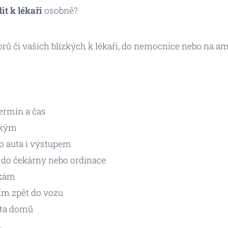
t k lékaři
osobně?
rů či vašich blízkých k lékaři, do nemocnice nebo na a
ermín a čas
zkým
 auta i výstupem
 do čekárny nebo ordinace
čkám
ím zpět do vozu
nta domů