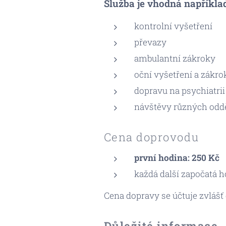
Služba je vhodná například
kontrolní vyšetření
převazy
ambulantní zákroky
oční vyšetření a zákro
dopravu na psychiatrii
návštěvy různých odd
Cena doprovodu
první hodina: 250 Kč
každá další započatá h
Cena dopravy se účtuje zvlášť 
Důležité informace