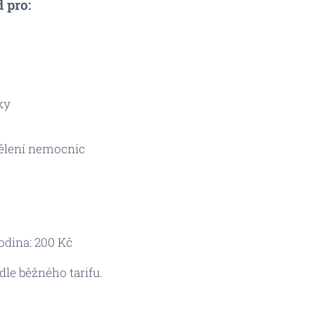
 pro:
ky
ělení nemocnic
odina: 200 Kč
dle běžného tarifu.